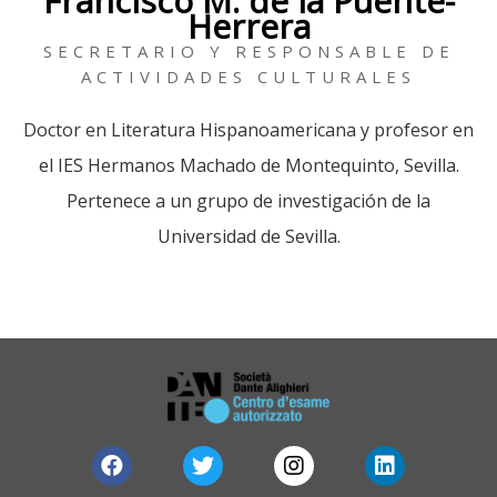
Francisco M. de la Puente-
Herrera
SECRETARIO Y RESPONSABLE DE
ACTIVIDADES CULTURALES
Doctor en Literatura Hispanoamericana y profesor en
el IES Hermanos Machado de Montequinto, Sevilla.
Pertenece a un grupo de investigación de la
Universidad de Sevilla.
F
T
I
L
a
w
n
i