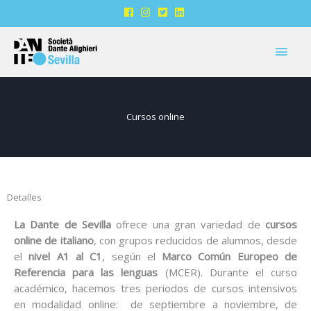
Ir
al
contenido
MEN
PRIN
Cursos online
Detalles
La Dante de Sevilla
ofrece una gran variedad de
cursos
online de italiano
, con grupos reducidos de alumnos, desde
el
nivel A1 al C1
, según el
Marco Común Europeo de
Referencia para las lenguas
(MCER). Durante el curso
académico, hacemos tres periodos de cursos intensivos
en modalidad online: de septiembre a noviembre, de