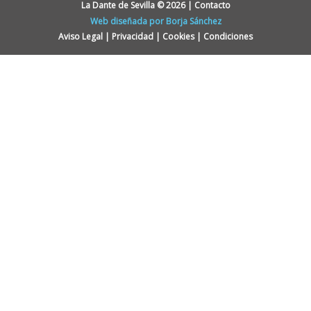
b
t
a
e
La Dante de Sevilla © 2026 | Contacto
o
e
g
d
Web diseñada por Borja Sánchez
o
r
r
i
Aviso Legal
|
Privacidad
|
Cookies
|
Condiciones
k
a
n
m